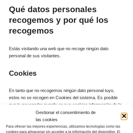
Qué datos personales
recogemos y por qué los
recogemos
Estás visitando una web que no recoge ningún dato
personal de sus visitantes.
Cookies
En tanto que no recogemos ningún dato personal tuyo,
estos no se recogen en Cookies del sistema. Es posible
que tu navegador guarde en sus cookies información de la
conexión que has establecido con la finalidad de mejorar tu
Gestionar el consentimiento de
experiencia de usuario la próxima vez que te conectes. En
las cookies
cualquier caso, al carecer de datos personales recogidos,
Para ofrecer las mejores experiencias, utilizamos tecnologías como las
cookies para almacenar y/o acceder a la información del dispositivo. El