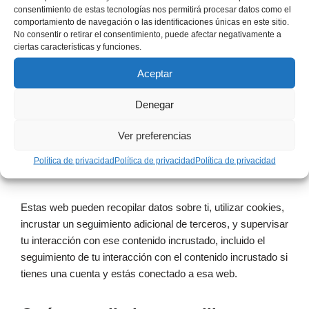
esta información es totalmente anónima.
consentimiento de estas tecnologías nos permitirá procesar datos como el
comportamiento de navegación o las identificaciones únicas en este sitio.
No consentir o retirar el consentimiento, puede afectar negativamente a
Contenido incrustado de otros
ciertas características y funciones.
sitios web
Aceptar
Los artículos de este sitio pueden incluir contenido
Denegar
incrustado (por ejemplo, vídeos, imágenes, artículos, etc.).
Ver preferencias
El contenido incrustado de otras web se comporta
exactamente de la misma manera que si el visitante
Política de privacidad
Política de privacidad
Política de privacidad
hubiera visitado la otra web.
Estas web pueden recopilar datos sobre ti, utilizar cookies,
incrustar un seguimiento adicional de terceros, y supervisar
tu interacción con ese contenido incrustado, incluido el
seguimiento de tu interacción con el contenido incrustado si
tienes una cuenta y estás conectado a esa web.