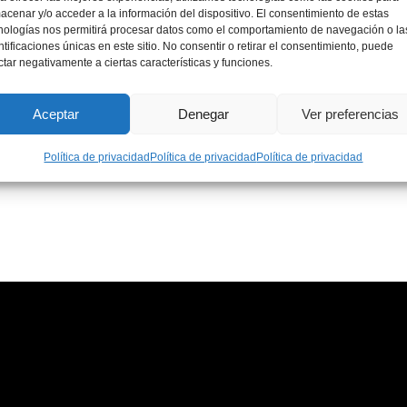
tima semana de agosto de 2022, el Patronato de la Fundación 
acenar y/o acceder a la información del dispositivo. El consentimiento de estas
nologías nos permitirá procesar datos como el comportamiento de navegación o la
sentantes de la Universidad Cooperativa del Grupo…
Leer más
ntificaciones únicas en este sitio. No consentir o retirar el consentimiento, puede
ctar negativamente a ciertas características y funciones.
Aceptar
Denegar
Ver preferencias
Política de privacidad
Política de privacidad
Política de privacidad