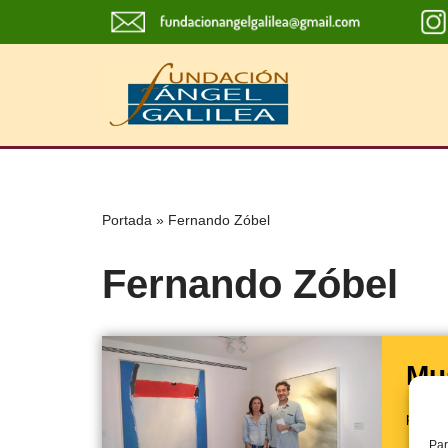
Saltar
al
contenido
Portada
»
Fernando Zóbel
Fernando Zóbel
Mu
por
Fu
Par