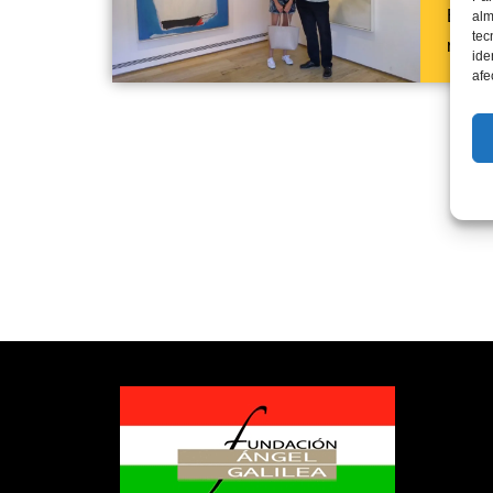
En úl
alm
tec
repre
ide
afe