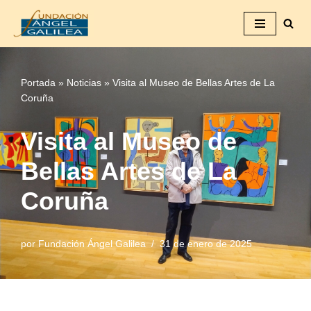
Saltar
al
contenido
Portada
»
Noticias
»
Visita al Museo de Bellas Artes de La
Coruña
Visita al Museo de
Bellas Artes de La
Coruña
por
Fundación Ángel Galilea
31 de enero de 2025